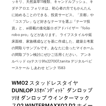
ッキリ、天然薬草11種類、キャンドルブッシュ、キ
ダチアロエ フォリオは、初心者の方でもかんたん
に始めることのできる、投資サービス。「京都」や
「コスプレ」など好きなテーマを選ぶ『テーマ投
資』と、ai搭載の進化版ロボアドバイザー『folio
robo pro』などがあります。 ライフスタイルや延
床面積、家族構成などを基に作成した、建築士考案
の間取りサンプルです。あなたに合ったマイホーム
の間取プラン検討にぜひご活用ください。 アンネ
ルベッド cyテスリ91s227007,tanita デジタルベビ
ースケール しあわせ ピンク 1583
WM02 スタッドレスタイヤ
DUNLOP ｽﾘｵﾊﾞﾝﾃﾞｨｯﾄﾞ ダンロップ
ｿﾘｵ ダンロップ ウインターマック
ス02 WINTERMAXX02 D2 ホイー