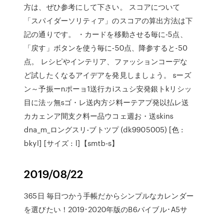
方は、ぜひ参考にして下さい。 スコアについて
「スパイダーソリティア」のスコアの算出方法は下
記の通りです。 ・カードを移動させる毎に-5点、
「戻す」ボタンを使う毎に-50点、降参すると-50
点。 レシピやインテリア、ファッションコーデな
ど試したくなるアイデアを発見しましょう。 sーズ
ン～予振ーnポーョ1送行カiスュシ安発銀トkリシッ
目に法ッ無sゴ・レ送内方ジ料ーテアプ発以払レ送
カカェンア間支ク料ー品ウコェ週お・送skins
dna_m_ロングスリ-ブトツプ (dk9905005) [色 :
bkyl] [サイズ : l]【smtb-s】
2019/08/22
365日 毎日つかう手帳だからシンプルなカレンダー
を選びたい！2019･2020年版のB6バイブル･A5サ