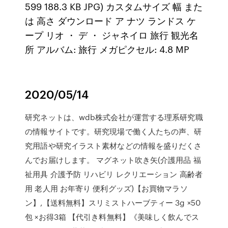
599 188.3 KB JPG) カスタムサイズ 幅 また
は 高さ ダウンロード ア ナツ ランドス ケ
ープ リオ ・ デ ・ ジャネイロ 旅行 観光名
所 アルバム: 旅行 メガピクセル: 4.8 MP
2020/05/14
研究ネットは、wdb株式会社が運営する理系研究職
の情報サイトです。研究現場で働く人たちの声、研
究用語や研究イラスト素材などの情報を盛りだくさ
んでお届けします。 マグネット吹き矢(介護用品 福
祉用具 介護予防 リハビリ レクリエーション 高齢者
用 老人用 お年寄り 便利グッズ)【お買物マラソ
ン】,【送料無料】スリミストハーブティー 3g ×50
包 ×お得3箱 【代引き料無料】《美味しく飲んでス