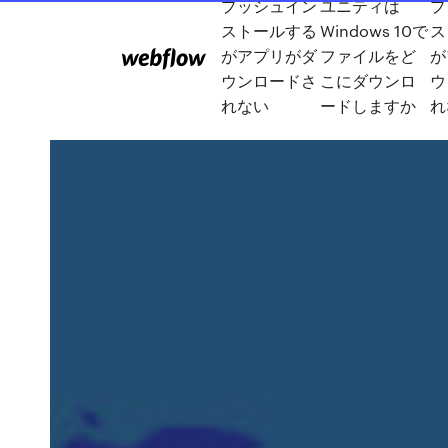
プッシュイン
ユニティは
プ
ストールする
Windows 10で
ス
がアプリがダ
ファイルをど
が
ウンロードさ
こにダウンロ
ウ
れない
ードしますか
れ