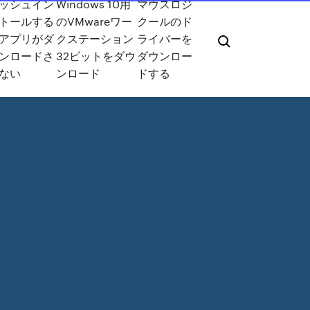
ッシュイン
Windows 10用
マウスロジ
トールする
のVMwareワー
クールのド
アプリがダ
クステーション
ライバーを
ンロードさ
32ビットをダウ
ダウンロー
ない
ンロード
ドする