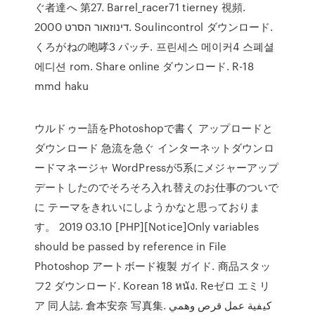
ぐ者達へ 第27. Barrel_racer71 tierney 視頻.
דינוזאור הסרט 2000. Soulincontrol ダウンロード.
くろがねの咆哮3 パッチ. 프린세스 메이커4 스폐셜
에디션 rom. Share online ダウンロード. R-18
mmd haku
ウルドゥー語をPhotoshopで書く アップロードと
ダウンロード 急流を急ぐ インターネットダウンロ
ードマネージャ WordPressが5系にメジャーアップ
デートしたのでそろそろ入れ替えのお仕事のついで
に テーマをきれいにしようかなと思っておりま
す。 2019 03.10 [PHP][Notice]Only variables
should be passed by reference in File
Photoshop アートボード複製 ガイド. 商品スタッ
フ2 ダウンロード. Korean 18 หนัง. Reゼロ エミリ
ア 同人誌. 倉本安奈 写真集. كيفية عمل قرص وهمي