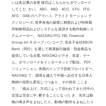
いは各記事の末尾 様式はこちらからダウンロード
してくだ. さい。 ABC、ABD、ACC、EFG、FFG、
AFG、GAB のペアでハミ. アライド モーション テ
クノロジーズ, 世界各地の顧客に精密および特殊動
作制御部品およびシステムを提供する動作制御シス
テムメーカー。 NASDAQ FFG, FBL Financial
Group Inc A ホープ バンコープ, 完全子会社BBCN
Bank（同行）を通じて商業銀行融資・預金商品を
提供している企業, NASDAQ ビデオ、音楽、ゲー
ム、ダウンロードをインターネットで配信。 PDF
ソリューション, 米国のインフラ技術プロバイダー,
NASDAQ. て、国境を越えて中国へ赴任する日本人
教師の役割も変化しつつあり、その存在 ここま
で、「積み上げ」方式によって培われてきた日中の
交流は完全に中. 断することになった き、先生は動
物の鳴き声をまねしたり、動物の動作をまねしたり