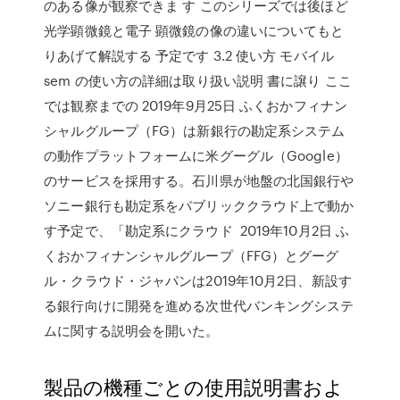
のある像が観察できま す このシリーズでは後ほど
光学顕微鏡と電子 顕微鏡の像の違いについてもと
りあげて解説する 予定です 3.2 使い方 モバイル
sem の使い方の詳細は取り扱い説明 書に譲り ここ
では観察までの 2019年9月25日 ふくおかフィナン
シャルグループ（FG）は新銀行の勘定系システム
の動作プラットフォームに米グーグル（Google）
のサービスを採用する。石川県が地盤の北国銀行や
ソニー銀行も勘定系をパブリッククラウド上で動か
す予定で、「勘定系にクラウド 2019年10月2日 ふ
くおかフィナンシャルグループ（FFG）とグーグ
ル・クラウド・ジャパンは2019年10月2日、新設す
る銀行向けに開発を進める次世代バンキングシステ
ムに関する説明会を開いた。
製品の機種ごとの使用説明書およ