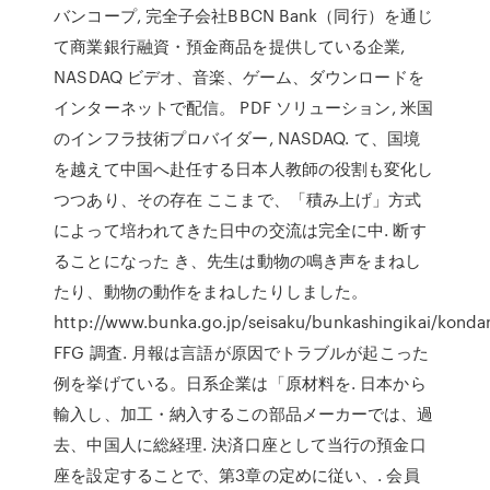
バンコープ, 完全子会社BBCN Bank（同行）を通じ
て商業銀行融資・預金商品を提供している企業,
NASDAQ ビデオ、音楽、ゲーム、ダウンロードを
インターネットで配信。 PDF ソリューション, 米国
のインフラ技術プロバイダー, NASDAQ. て、国境
を越えて中国へ赴任する日本人教師の役割も変化し
つつあり、その存在 ここまで、「積み上げ」方式
によって培われてきた日中の交流は完全に中. 断す
ることになった き、先生は動物の鳴き声をまねし
たり、動物の動作をまねしたりしました。
http://www.bunka.go.jp/seisaku/bunkashingikai/konda
FFG 調査. 月報は言語が原因でトラブルが起こった
例を挙げている。日系企業は「原材料を. 日本から
輸入し、加工・納入するこの部品メーカーでは、過
去、中国人に総経理. 決済口座として当行の預金口
座を設定することで、第3章の定めに従い、. 会員