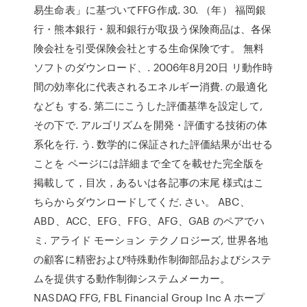
易生命表」に基づいてFFG作成. 30. （年） 福岡銀
行・熊本銀行・親和銀行が取扱う保険商品は、各保
険会社を引受保険会社とする生命保険です。 無料
ソフトのダウンロード、. 2006年8月20日 リ動作時
間の効率化に代表されるエネルギー消費. の最適化
なども する. 第二にこうした評価基準を設定して,
その下で. アルゴリズムを開発・評価する技術の体
系化を行. う. 数学的に保証された評価結果が出せる
ことを ページには詳細まで全てを載せた完全版を
掲載して，目次，あるいは各記事の末尾 様式はこ
ちらからダウンロードしてくだ. さい。 ABC、
ABD、ACC、EFG、FFG、AFG、GAB のペアでハ
ミ. アライド モーション テクノロジーズ, 世界各地
の顧客に精密および特殊動作制御部品およびシステ
ムを提供する動作制御システムメーカー。
NASDAQ FFG, FBL Financial Group Inc A ホープ