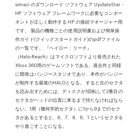
simsci のダウンロード ソフトウェア UpdateStar -
HP ソフトウェア フレームワークに必要なコンポー
ネントが正しく動作する HP の接続マネージャー用
です。 製品の機種ごとの使用説明書および簡単操
作ガイド(クイックスタートガイド)のpdfファイル
の一覧です。 『ヘイロー：リーチ』
（Halo:Reach）はマイクロソフトより発売された
Xbox 360用のゲームソフトである。過去作と同様
に開発はバンジースタジオであり、本作がバンジー
が制作する最後のHALOとなる。 すると次のセクタ
を読み出すためには、ディスクが1回転して2番目の
セクタがヘッドの位置に来るまで待たなければなら
ない。1周（幾何学的セクタ）に1から9までのセク
タがあるとすると、6、7、8、9、1 というセクタを
やり過ごすことになる。