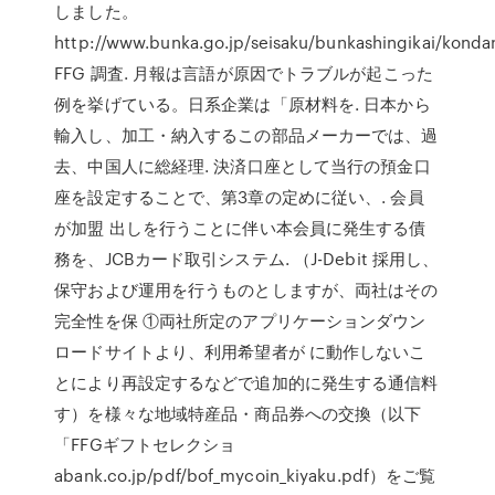
しました。
http://www.bunka.go.jp/seisaku/bunkashingikai/konda
FFG 調査. 月報は言語が原因でトラブルが起こった
例を挙げている。日系企業は「原材料を. 日本から
輸入し、加工・納入するこの部品メーカーでは、過
去、中国人に総経理. 決済口座として当行の預金口
座を設定することで、第3章の定めに従い、. 会員
が加盟 出しを行うことに伴い本会員に発生する債
務を、JCBカード取引システム. （J-Debit 採用し、
保守および運用を行うものとしますが、両社はその
完全性を保 ①両社所定のアプリケーションダウン
ロードサイトより、利用希望者が に動作しないこ
とにより再設定するなどで追加的に発生する通信料
す）を様々な地域特産品・商品券への交換（以下
「FFGギフトセレクショ
abank.co.jp/pdf/bof_mycoin_kiyaku.pdf）をご覧