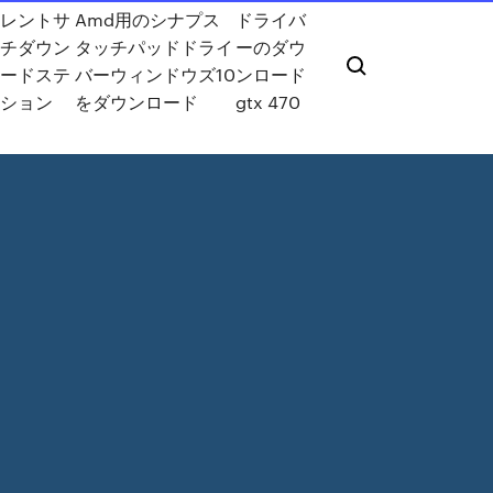
トレントサ
Amd用のシナプス
ドライバ
ーチダウン
タッチパッドドライ
ーのダウ
ロードステ
バーウィンドウズ10
ンロード
ーション
をダウンロード
gtx 470