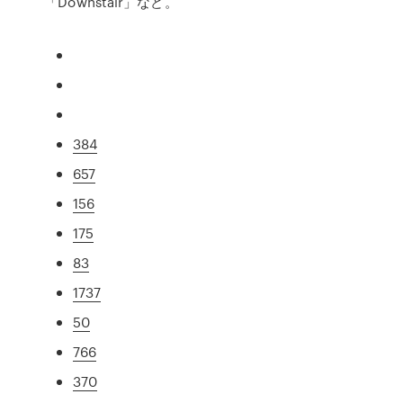
「Downstair」など。
384
657
156
175
83
1737
50
766
370