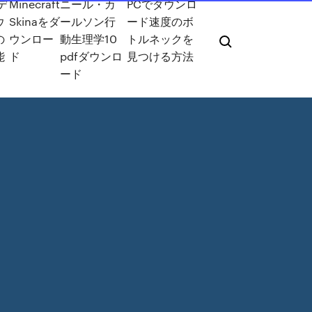
デ
Minecraft
ニール・カ
PCでダウンロ
ウ
Skinaをダ
ールソン行
ード速度のボ
の
ウンロー
動生理学10
トルネックを
能
ド
pdfダウンロ
見つける方法
ード