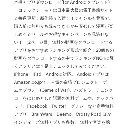
本棚アプリダウンロード(for Androidタブレット)
｜コミックシーモアは日本最大級の電子書籍サイト
☆毎週更新！新作続々入荷！！ジャンルも豊富で、
購入前に無料立ち読みできるから安心して漫画が楽
しめる☆セールやお得なキャンペーンも見逃せな
い！ （2ページ目）無料の動画をダウンロードする
アプリをおすすめランキング形式で紹介！28個もの
動画をダウンロードするの中でランキングNO.1に輝
くアプリとは？是非チェックしてみてください。
iPhone、iPad、Android対応。 Andoidアプリは
Amazon.co.jpで。人気の白猫プロジェクト、ゲー
ムオブウォー(Game of War)、パズドラ、チェンク
ロ、をはじめとした話題の無料ゲームや、クックパ
ッド、Facebook、Twitter、グノシーなど定番無料
アプリ、BrainWars、Deemo、Crossy Road ほか
インディーズ無料アプリも多数。 無料で音楽を聴