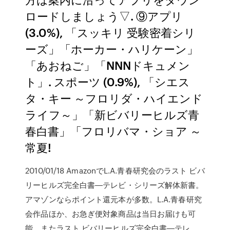
ロードしましょう▽. ⑨アプリ
(3.0%), 「スッキリ 受験密着シリ
ーズ」「ホーカー・ハリケーン」
「あおねご」「NNNドキュメン
ト」. スポーツ (0.9%), 「シエス
タ・キー ～フロリダ・ハイエンド
ライフ～」「新ビバリーヒルズ青
春白書」「フロリバマ・ショア ～
常夏!
2010/01/18 AmazonでL.A.青春研究会のラスト ビバ
リーヒルズ完全白書―テレビ・シリーズ解体新書。
アマゾンならポイント還元本が多数。L.A.青春研究
会作品ほか、お急ぎ便対象商品は当日お届けも可
能。またラスト ビバリーヒルズ完全白書―テレ