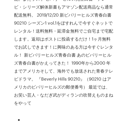
ビ・シリーズ解体新書もアマゾン配送商品なら通常
配送無料。 2019/12/20 新ビバリーヒルズ青春白書
90210 シーズン1 vol.1をぽすれんで今すぐネットで
レンタル！送料無料・延滞金無料でご自宅まで宅配
します。返却はポストに投函するだけ！1ヶ月無料
でお試しできます！に興味のある方は今すぐレンタ
ル！ 新ビバリーヒルズ青春白書 あのビバリーヒル
ズ青春白書がかえってきた！ 1990年から2000 年
までアメリカそして、海外でも放送された青春テレ
ビドラマ。 『Beverly Hills 90210』（90210 はア
メリカのビバリーヒルズの郵便番号） 最近では、
お笑い芸人・なだぎ武がディランの吹替えものまね
をやって