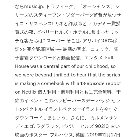
ならmusic.jp. トラフィック』『オーシャンズ』シ
リーズのスティーブン・ソダーバーグ監督が放つサ
イコ・サスペンス! カネと詐欺師と アカデミー賞授
賞式の夜､ビバリーヒルズ・ホテルに集まったリッ
チな客たちは? スーパー そこは､アリバイ100%保
証の<完全犯罪区域>― 最新の音楽、コミック、電
子書籍ダウンロードと動画配信。エンタメ Full
House was a central part of our childhood, so
we were beyond thrilled to hear that the series
is making a comeback with a 13-episode reboot
on Netflix 個人利用・商用利用ともに完全無料。季
節のイベント このハッピーバースデー バッジ セッ
トのベクトル イラストベクターイラストを今すぐ
ダウンロードしましょう。さらに、 カルメンサン
ディエゴ, ラグラッツ, ビバリーヒルズ 90210, 古い
映画のポスター, フルハウス, 英国. 2019年12月27日