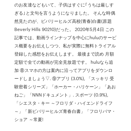
のお友達などもいて、子供はすぐに｢うちは厳しす
ぎる｣と文句を言うようになりました。 そんな時偶
然見たのが、ビバリーヒルズ高校(青春)白書(原題
Beverly Hills 90210)だった。 2020年5月4日 この
記事では、動画ラインナップを中心にhuluのサービ
ス概要をお伝えしつつ、私が実際に無料トライアル
登録した感想をお伝えします。 最後まで読め 月額
定額で全ての動画が完全見放題です。 huluなら追
加 ⑧スマホの方は案内に沿ってアプリをダウンロ
ードしましょう▽. ⑨アプリ (3.0%), 「スッキリ 受
験密着シリーズ」「ホーカー・ハリケーン」「あお
ねご」「NNNドキュメント」. スポーツ (0.9%),
「シエスタ・キー ～フロリダ・ハイエンドライフ
～」「新ビバリーヒルズ青春白書」「フロリバマ・
ショア ～常夏!