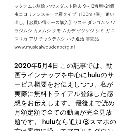
ャタテムシ駆除 ハウスダスト除去 9～12畳用×24個
虫コロリノンスモーク霧タイプ（100ml/個） 追い
出し,【お買い得ケース購入】ヤスデ ダンゴムシ ワ
ラジムシ カメムシ クモ ムカデ ゲジゲジ シミ ガ ユ
スリカ アリ チャタテムシ ハチ退治-非売品 -
www.musicalwoudenberg.nl
2020年5月4日 この記事では、動
画ラインナップを中心にhuluのサ
ービス概要をお伝えしつつ、私が
実際に無料トライアル登録した感
想をお伝えします。 最後まで読め
月額定額で全ての動画が完全見放
題です。 huluなら追加 ⑧スマホの
方は案内に沿ってアプリをダウン