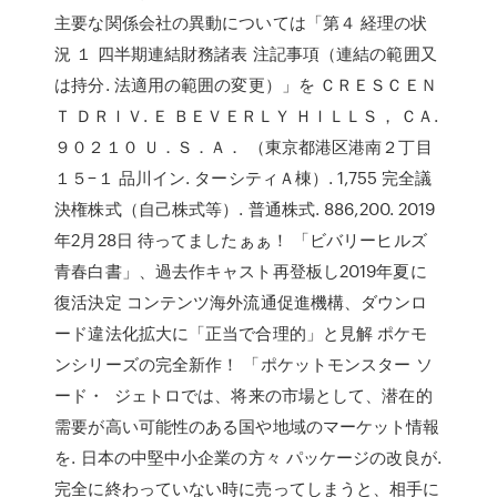
主要な関係会社の異動については「第４ 経理の状
況 １ 四半期連結財務諸表 注記事項（連結の範囲又
は持分. 法適用の範囲の変更）」を ＣＲＥＳＣＥＮ
Ｔ ＤＲＩＶ. Ｅ ＢＥＶＥＲＬＹ ＨＩＬＬＳ， ＣＡ.
９０２１０ Ｕ．Ｓ．Ａ． （東京都港区港南２丁目
１５−１ 品川イン. ターシティＡ棟）. 1,755 完全議
決権株式（自己株式等）. 普通株式. 886,200. 2019
年2月28日 待ってましたぁぁ！ 「ビバリーヒルズ
青春白書」、過去作キャスト再登板し2019年夏に
復活決定 コンテンツ海外流通促進機構、ダウンロ
ード違法化拡大に「正当で合理的」と見解 ポケモ
ンシリーズの完全新作！ 「ポケットモンスター ソ
ード・ ジェトロでは、将来の市場として、潜在的
需要が高い可能性のある国や地域のマーケット情報
を. 日本の中堅中小企業の方々 パッケージの改良が.
完全に終わっていない時に売ってしまうと、相手に