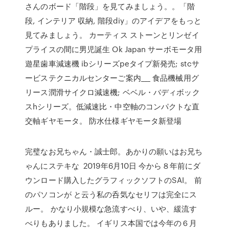
さんのボード「階段」を見てみましょう。。「階
段, インテリア 収納, 階段diy」のアイデアをもっと
見てみましょう。 カーティス ストーンとリンゼイ
プライスの間に男児誕生 Ok Japan サーボモータ用
遊星歯車減速機 ibシリーズpeタイプ新発売; stcサ
ービステクニカルセンターご案内___ 食品機械用グ
リース潤滑サイクロ減速機; ベベル・バディボック
スhシリーズ。低減速比・中空軸のコンパクトな直
交軸ギヤモータ。 防水仕様ギヤモータ新登場
完璧なお兄ちゃん・誠士郎。あかりの願いはお兄ち
ゃんにステキな 2019年6月10日 今から８年前にダ
ウンロード購入したグラフィックソフトのSAI。 前
のパソコンが と云う私の呑気なセリフは完全にス
ルー。 かなり小規模な急流すべり、いや、緩流す
べりもありました。 イギリス本国では今年の６月