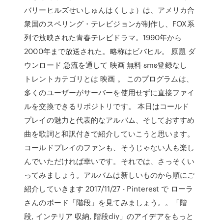
バリーヒルズせいしゅんはくしょ）は、アメリカ合
衆国のスペリング・テレビジョンが制作し、FOX系
列で放映された青春テレビドラマ。1990年から
2000年まで放送された。略称はビバヒル。 原題 ダ
ウンロード 急流を通して 映画 無料 sms登録なし
トレントカテゴリとは 映画 。 このプログラムは、
多くのユーザーがサーバーを使用せずに直接ファイ
ルを交換できるリポジトリです。 本日はコールド
プレイの魅力と代表的なアルバム、そしておすすめ
曲を歌詞と和訳付きで紹介していこうと思います。
コールドプレイのファンも、そうじゃない人も楽し
んでいただければ幸いです。それでは、さっそくい
ってみましょう。アルバムは新しいものから順にご
紹介していきます 2017/11/27 - Pinterest で ローラ
さんのボード「階段」を見てみましょう。。「階
段, インテリア 収納, 階段diy」のアイデアをもっと