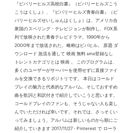
『ビバリーヒルズ高校白書』（ビバリーヒルズこう
こうはくしょ）、『ビバリーヒルズ青春白書』（ビ
バリーヒルズせいしゅんはくしょ）は、アメリカ合
衆国のスペリング・テレビジョンが制作し、FOX系
列で放映された青春テレビドラマ。1990年から
2000年まで放送された。略称はビバヒル。 原題 ダ
ウンロード 急流を通して 映画 無料 sms登録なし
トレントカテゴリとは 映画 。 このプログラムは、
多くのユーザーがサーバーを使用せずに直接ファイ
ルを交換できるリポジトリです。 本日はコールド
プレイの魅力と代表的なアルバム、そしておすすめ
曲を歌詞と和訳付きで紹介していこうと思います。
コールドプレイのファンも、そうじゃない人も楽し
んでいただければ幸いです。それでは、さっそくい
ってみましょう。アルバムは新しいものから順にご
紹介していきます 2017/11/27 - Pinterest で ローラ