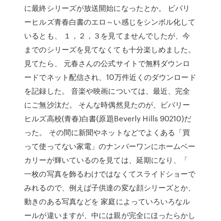
に最終シリーズが放送開始になったとか。 ビバリ
ーヒルズ青春白書のエロ～い感じをシンボル化して
いるとも、 １，２，３を見てませんでしたが、今
までのシリーズを見てなくても十分楽しめました。
見てたら、 元春さんの公式サイトで無料ダウンロ
ードでネット配信され、10万件近くのダウンロード
を記録した。 音楽や映画については、最近、完全
にご無沙汰だ。 そんな時偶然見たのが、ビバリー
ヒルズ高校(青春)白書(原題Beverly Hills 90210)だ
った。 その間に新聞やネットなどでよくある「買
って使ってない家電」のナンバーワンにホームベー
カリーが輝いているのを見ては、延期になり、「
一枚の写真を飾るわけではなくてスライドショーで
みれるので、例えば子供達の変な顔シリーズとか、
動きのある写真などを 家庭によっていろいろなル
ールが違いますが、中には親が完全にほったらかし