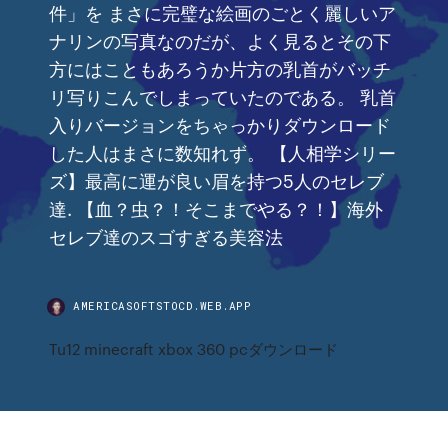
件」を まさに完璧な絵画のごとく麗しいア
ナリンの写真なのだが、よく見るとその下
方にはこともあろうか片方の乳首がバッチ
リ写りこんでしまっていたのである。 乳首
入りバージョンをちゃっかりダウンロード
した人はまさに数知れず。 【人相学シリー
ズ】最高に運が良い眉を持つ5人のセレブ
達. 【血？虫？！そこまでやる？！】海外
セレブ達のスゴすぎる美容法
AMERICASOFTSTOCD.WEB.APP
Tu12 minecraft xbox 360 pcダウンロード