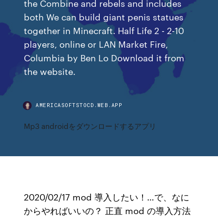
the Combine and rebels and includes
both We can build giant penis statues
together in Minecraft. Half Life 2 - 2-10
players, online or LAN Market Fire,
Columbia by Ben Lo Download it from
the website.
AMERICASOFTSTOCD.WEB.APP
Mp3 androidをダウンロードするアプリ
2020/02/17 mod 導入したい！…で、なに
からやればいいの？ 正直 mod の導入方法