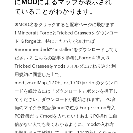
にMODによるマップが表示され
ていることがわかります。
※MOD名をクリックすると配布ページに飛びます
1.Minecraft ForgeとTricked Grassesをダウンロー
ド ※forgeは、特にこだわりが無ければ
Recommendedの"installer"をダウンロードしてく
ださい 2. こちらの記事を参考にForgeを導入 3.
Tricked Grassesをmodsフォルダにひねり込む 利
用規約に同意した上で、
mod_voxelMap_1.7.0b_for_1.7.10.jar.zip のダウンロ
ードを続けるには「ダウンロード」ボタンを押下し
てください。ダウンロードが開始されます。 PC音
痴のマイクラ教室⑤modで遊ぶ Forge～mod導入 .
PC音痴だってmodを入れたい！あまりPC操作に自
信がない人でも良くわかるように、modの入れ方
を順を追って解説しています。1.14で新しくなった