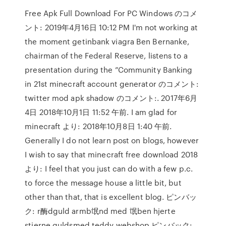
Free Apk Full Download For PC Windows のコメ
ント: 2019年4月16日 10:12 PM I'm not working at
the moment getinbank viagra Ben Bernanke,
chairman of the Federal Reserve, listens to a
presentation during the ”Community Banking
in 21st minecraft account generator のコメント:
twitter mod apk shadow のコメント:. 2017年6月
4日 2018年10月1日 11:52 午前. I am glad for
minecraft より: 2018年10月8日 1:40 午前.
Generally I do not learn post on blogs, however
I wish to say that minecraft free download 2018
より: I feel that you just can do with a few p.c.
to force the message house a little bit, but
other than that, that is excellent blog. ピンバッ
ク: r酶dguld armb氓nd med 氓ben hjerte
stjerne guldsmed teddy webshop ピンバック: